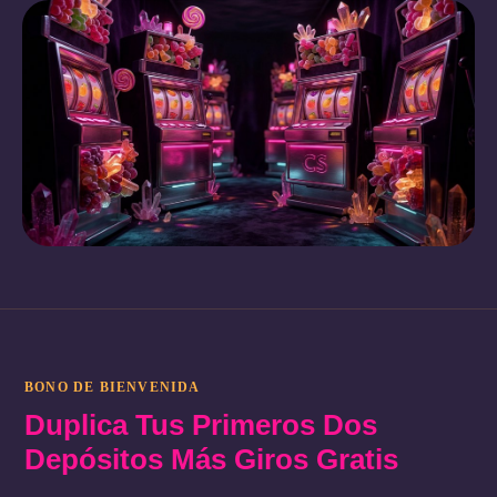
BONO DE BIENVENIDA
Duplica Tus Primeros Dos
Depósitos Más Giros Gratis