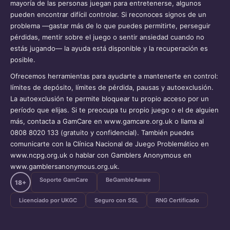
mayoría de las personas juegan para entretenerse, algunos
pueden encontrar difícil controlar. Si reconoces signos de un
problema —gastar más de lo que puedes permitirte, perseguir
pérdidas, mentir sobre el juego o sentir ansiedad cuando no
estás jugando— la ayuda está disponible y la recuperación es
posible.
Ofrecemos herramientas para ayudarte a mantenerte en control:
límites de depósito, límites de pérdida, pausas y autoexclusión.
La autoexclusión te permite bloquear tu propio acceso por un
período que elijas. Si te preocupa tu propio juego o el de alguien
más, contacta a GamCare en www.gamcare.org.uk o llama al
0808 8020 133 (gratuito y confidencial). También puedes
comunicarte con la Clínica Nacional de Juego Problemático en
www.ncpg.org.uk o hablar con Gamblers Anonymous en
www.gamblersanonymous.org.uk.
Soporte GamCare
BeGambleAware
18+
Licenciado por UKGC
Seguro con SSL
RNG Certificado