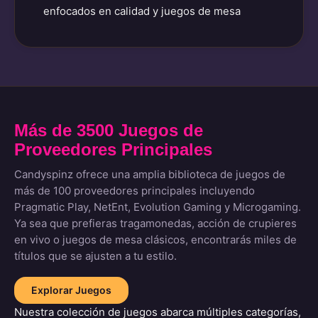
enfocados en calidad y juegos de mesa
Más de 3500 Juegos de
Proveedores Principales
Candyspinz ofrece una amplia biblioteca de juegos de
más de 100 proveedores principales incluyendo
Pragmatic Play, NetEnt, Evolution Gaming y Microgaming.
Ya sea que prefieras tragamonedas, acción de crupieres
en vivo o juegos de mesa clásicos, encontrarás miles de
títulos que se ajusten a tu estilo.
Explorar Juegos
Nuestra colección de juegos abarca múltiples categorías,