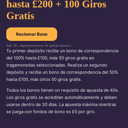
hasta £200 + 100 Giros
Gratis
Reclamar Bono
Solo 18+. Jugadores nuevos. Se aplican términos.
Tu primer depósito recibe un bono de correspondencia
del 100% hasta £100, más 50 giros gratis en
tragamonedas seleccionadas. Realiza un segundo
depósito y recibe un bono de correspondencia del 50%
hasta £100, más otros 50 giros gratis.
Todos los bonos tienen un requisito de apuesta de 40x.
Los giros gratis se acreditan automáticamente y deben
usarse dentro de 30 días. La apuesta máxima mientras
se juega con fondos de bono es £5 por giro.