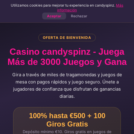
Utilizamos cookies para mejorar tu experiencia en candyspinz.
Más
candyspinz casino
información
Aceptar
Rechazar
OFERTA DE BIENVENIDA
Casino candyspinz - Juega
Más de 3000 Juegos y Gana
Gira a través de miles de tragamonedas y juegos de
mesa con pagos rápidos y juego seguro. Únete a
jugadores de confianza que disfrutan de ganancias
diarias.
100% hasta €500 + 100
Giros Gratis
Depósito mínimo €10. Giros gratis en juegos de