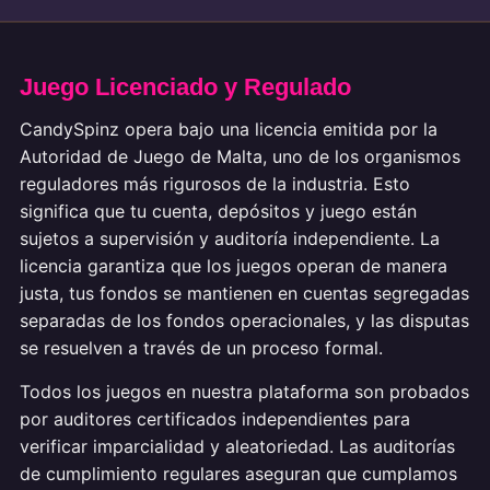
Juego Licenciado y Regulado
CandySpinz opera bajo una licencia emitida por la
Autoridad de Juego de Malta, uno de los organismos
reguladores más rigurosos de la industria. Esto
significa que tu cuenta, depósitos y juego están
sujetos a supervisión y auditoría independiente. La
licencia garantiza que los juegos operan de manera
justa, tus fondos se mantienen en cuentas segregadas
separadas de los fondos operacionales, y las disputas
se resuelven a través de un proceso formal.
Todos los juegos en nuestra plataforma son probados
por auditores certificados independientes para
verificar imparcialidad y aleatoriedad. Las auditorías
de cumplimiento regulares aseguran que cumplamos