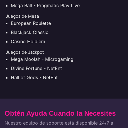
Mega Ball - Pragmatic Play Live
Juegos de Mesa
European Roulette
Blackjack Classic
Casino Hold'em
Juegos de Jackpot
Mega Moolah - Microgaming
Divine Fortune - NetEnt
Hall of Gods - NetEnt
Obtén Ayuda Cuando la Necesites
Nuestro equipo de soporte está disponible 24/7 a