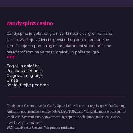
candyspinz casino
Candyspinz je spletna igralnica, ki nudi slot igre, namizne
igre in izkušnje z živimi trgovci od uglednih ponudnikov
iger. Delujemo pod strogimi regulatornimi standardi in se
osredotočamo na varnost igralcev in pošteno igro.
VIRI
Pogoji in določbe
Politika zasebnosti
Odgovorno igranje
O nas
Kontaktirajte podporo
Candyspinz Casino upravlja Candy Spinz Ltd., z licenco in regulacijo Malta Gaming
Authority pod licenčno številko MGA/B2C/168/2021. Vsi igralci morajo biti stari 18
let ali več. Zavezani smo odgovornemu igranju in spodbujamo igralce, da igrajo v
okvirih svojih zmožnosti.
2024 Candyspinz Casino. Vse pravice pridržane.