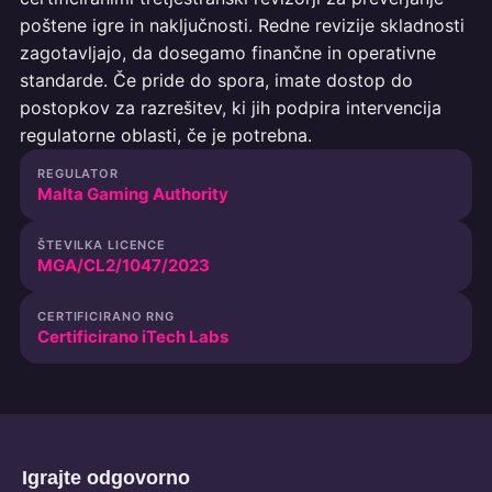
poštene igre in naključnosti. Redne revizije skladnosti
zagotavljajo, da dosegamo finančne in operativne
standarde. Če pride do spora, imate dostop do
postopkov za razrešitev, ki jih podpira intervencija
regulatorne oblasti, če je potrebna.
REGULATOR
Malta Gaming Authority
ŠTEVILKA LICENCE
MGA/CL2/1047/2023
CERTIFICIRANO RNG
Certificirano iTech Labs
Igrajte odgovorno