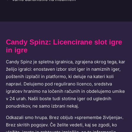
Candy Spinz: Licencirane slot igre
in igre
Candy Spinz je spletna igralnica, zgrajena okrog tega, kar
želijo igralci: enostaven izbor slot iger in namiznih iger,
poštenih izplačil in platformo, ki deluje na kateri koli
napravi. Delujemo pod regulirano licenco, sredstva
igralcev hranimo na ločenih računih in obdelujemo umike
v 24 urah. Našli boste tudi stotine iger od uglednih
ponudnikov, ne samo izbrani nekaj.
Odkazali smo hrupa. Brez obljub »spremembe življenja«.
Brez skritih pogojev. Če želite vedeti, kaj se zgodi, ko