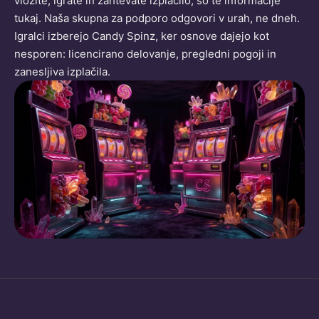
vložite, igrate in zahtevate izplačilo, so te informacije
tukaj. Naša skupna za podporo odgovori v urah, ne dneh.
Igralci izberejo Candy Spinz, ker osnove dajejo kot
nesporen: licencirano delovanje, pregledni pogoji in
zanesljiva izplačila.