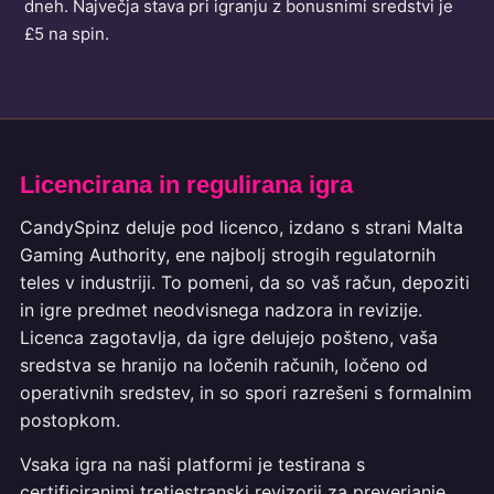
dneh. Največja stava pri igranju z bonusnimi sredstvi je
£5 na spin.
Licencirana in regulirana igra
CandySpinz deluje pod licenco, izdano s strani Malta
Gaming Authority, ene najbolj strogih regulatornih
teles v industriji. To pomeni, da so vaš račun, depoziti
in igre predmet neodvisnega nadzora in revizije.
Licenca zagotavlja, da igre delujejo pošteno, vaša
sredstva se hranijo na ločenih računih, ločeno od
operativnih sredstev, in so spori razrešeni s formalnim
postopkom.
Vsaka igra na naši platformi je testirana s
certificiranimi tretjestranski revizorji za preverjanje