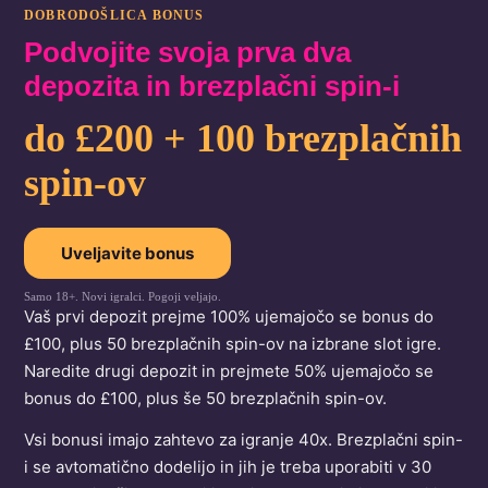
DOBRODOŠLICA BONUS
Podvojite svoja prva dva
depozita in brezplačni spin-i
do £200 + 100 brezplačnih
spin-ov
Uveljavite bonus
Samo 18+. Novi igralci. Pogoji veljajo.
Vaš prvi depozit prejme 100% ujemajočo se bonus do
£100, plus 50 brezplačnih spin-ov na izbrane slot igre.
Naredite drugi depozit in prejmete 50% ujemajočo se
bonus do £100, plus še 50 brezplačnih spin-ov.
Vsi bonusi imajo zahtevo za igranje 40x. Brezplačni spin-
i se avtomatično dodelijo in jih je treba uporabiti v 30